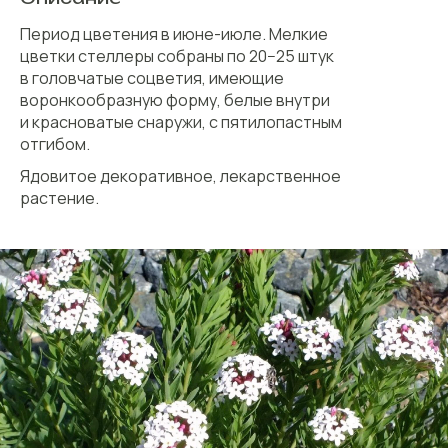
Период цветения в июне-июле. Мелкие
цветки стеллеры собраны по 20−25 штук
в головчатые соцветия, имеющие
воронкообразную форму, белые внутри
и красноватые снаружи, с пятилопастным
отгибом.
Ядовитое декоративное, лекарственное
растение.