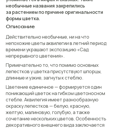
необычные названия закрепились
за растением по причине оригинальности
формы цветка.
Описание
Действительно необычные, ни на что
непохожие цветы аквилегии в летний период
времени украшают экспозицию «Сад
непрерывного цветения».
Примечательно то, что помимо основных
лепестков у цветка присутствуют шпорцы,
длинные и узкие, загнуты к стеблю.
Цветение единичное — формируется один
поникающий цветок на гибком цветоносном
стебле. Аквилегия имеет разнообразную
окраску лепестков — белую, красную,
желтую, малиновую, голубую, а также
сочетание нескольких цветов. Особенность
декоративного внешнего вида заключается