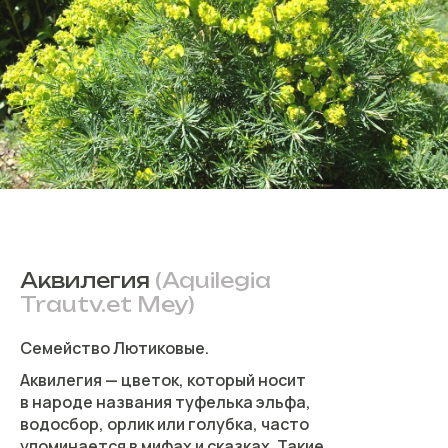
Аквилегия
(Aquilegia
Trautv.et Mey)
Семейство Лютиковые.
Аквилегия — цветок, который носит
в народе названия туфелька эльфа,
водосбор, орлик или голубка, часто
упоминается в мифах и сказках. Такие