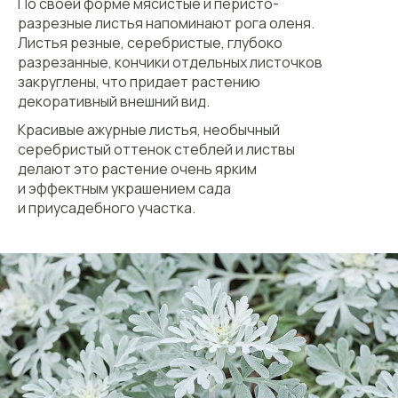
По своей форме мясистые и перисто-
разрезные листья напоминают рога оленя.
Листья резные, серебристые, глубоко
разрезанные, кончики отдельных листочков
закруглены, что придает растению
декоративный внешний вид.
Красивые ажурные листья, необычный
серебристый оттенок стеблей и листвы
делают это растение очень ярким
и эффектным украшением сада
и приусадебного участка.