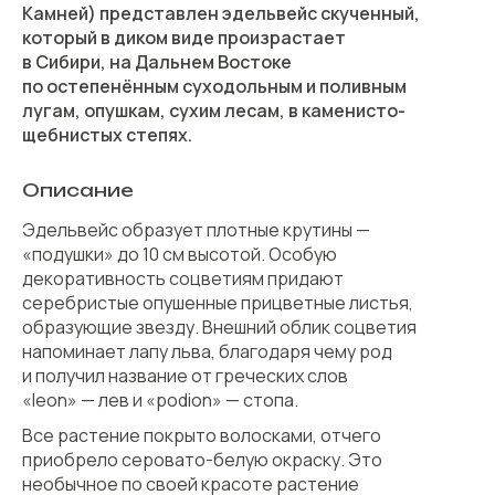
Камней) представлен эдельвейс скученный,
который в диком виде произрастает
в Сибири, на Дальнем Востоке
по остепенённым суходольным и поливным
лугам, опушкам, сухим лесам, в каменисто-
щебнистых степях.
Описание
Эдельвейс образует плотные крутины —
«подушки» до 10 см высотой. Особую
декоративность соцветиям придают
серебристые опушенные прицветные листья,
образующие звезду. Внешний облик соцветия
напоминает лапу льва, благодаря чему род
и получил название от греческих слов
«leon» — лев и «podion» — стопа.
Все растение покрыто волосками, отчего
приобрело серовато-белую окраску. Это
необычное по своей красоте растение