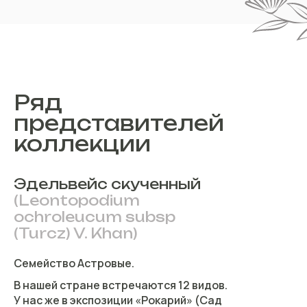
Ряд
представителей
коллекции
Эдельвейс скученный
(Leontopodium
ochroleucum subsp
(Turcz) V. Khan)
Семейство Астровые.
В нашей стране встречаются 12 видов.
У нас же в экспозиции «Рокарий» (Сад