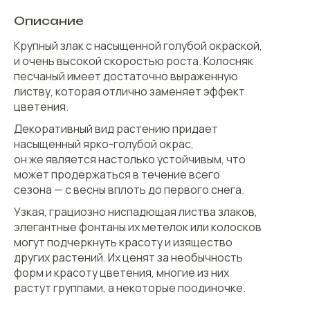
Описание
Крупный злак с насыщенной голубой окраской,
и очень высокой скоростью роста. Колосняк
песчаный имеет достаточно выраженную
листву, которая отлично заменяет эффект
цветения.
Декоративный вид растению придает
насыщенный ярко-голубой окрас,
он же является настолько устойчивым, что
может продержаться в течение всего
сезона — с весны вплоть до первого снега.
Узкая, грациозно ниспадющая листва злаков,
элегантные фонтаны их метелок или колосков
могут подчеркнуть красоту и изящество
других растений. Их ценят за необычность
форм и красоту цветения, многие из них
растут группами, а некоторые поодиночке.