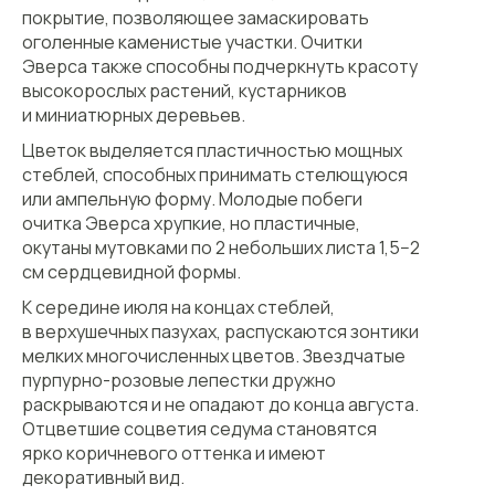
покрытие, позволяющее замаскировать
оголенные каменистые участки. Очитки
Эверса также способны подчеркнуть красоту
высокорослых растений, кустарников
и миниатюрных деревьев.
Цветок выделяется пластичностью мощных
стеблей, способных принимать стелющуюся
или ампельную форму. Молодые побеги
очитка Эверса хрупкие, но пластичные,
окутаны мутовками по 2 небольших листа 1,5−2
см сердцевидной формы.
К середине июля на концах стеблей,
в верхушечных пазухах, распускаются зонтики
мелких многочисленных цветов. Звездчатые
пурпурно-розовые лепестки дружно
раскрываются и не опадают до конца августа.
Отцветшие соцветия седума становятся
ярко коричневого оттенка и имеют
декоративный вид.