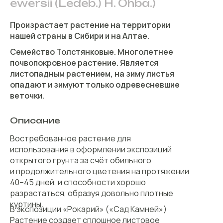
ewersii (Ledeb.) H. Ohba.)
Произрастает растение на территории
нашей страны в Сибири и на Алтае.
Семейство Толстянковые. Многолетнее
почвопокровное растение. Является
листопадным растением, на зиму листья
опадают и зимуют только одревесневшие
веточки.
Описание
Востребованное растение для
использования в оформлении экспозиций
открытого грунта за счёт обильного
и продолжительного цветения на протяжении
40−45 дней, и способности хорошо
разрастаться, образуя довольно плотные
куртины.
В экспозиции «Рокарий» («Сад Камней»)
Растение создает сплошное листовое